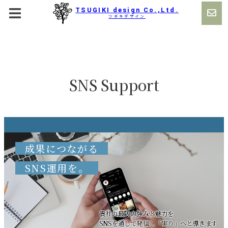
TSUGIKI design Co.,Ltd.
ツギキデザイン
SNS Support
成果につながる
SNS運用を。
貴社の最大の強みと魅力を
SNSを通して発信し「実り」へと導きます